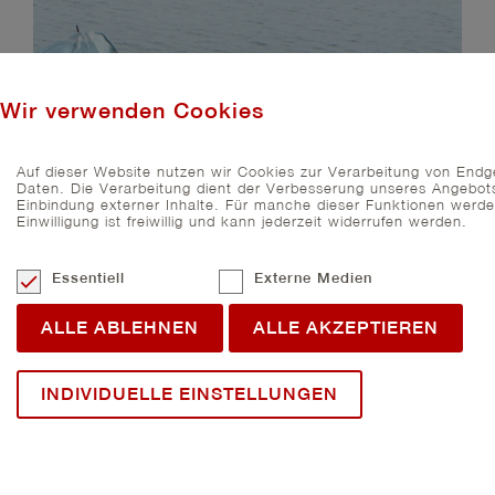
Wir verwenden Cookies
Auf dieser Website nutzen wir Cookies zur Verarbeitung von End
Daten. Die Verarbeitung dient der Verbesserung unseres Angebots
Einbindung externer Inhalte. Für manche dieser Funktionen werde
Einwilligung ist freiwillig und kann jederzeit widerrufen werden.
Überschwemmung
Regen
Überschwemmung
Wellen
Essentiell
Externe Medien
ALLE ABLEHNEN
ALLE AKZEPTIEREN
INDIVIDUELLE EINSTELLUNGEN